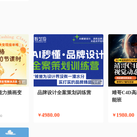
专栏
专栏
能力插画变
品牌设计全案策划训练营
靖哥C4D高
能班
4980.00
1980.00
￥
￥
00