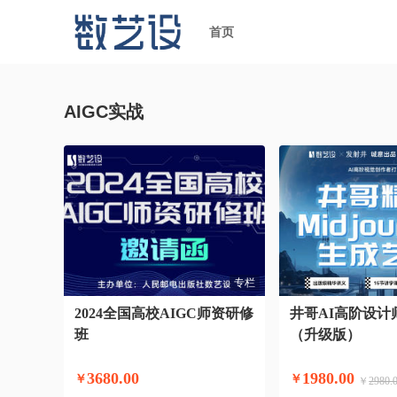
首页
AIGC实战
专栏
2024全国高校AIGC师资研修
井哥AI高阶设计
班
（升级版）
3680.00
1980.00
￥
￥
￥
2980.